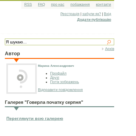
RSS
FAQ
про нас
побажання
контакти
Реєстрація
|
забули як?
|
Вхід
Додати публікацію
Архів
Автор
Марина Александрович
Профайл
Друзі
Потік зображень
Відправити повідомлення
Галерея "Говерла початку серпня"
Переглянути всю галерею