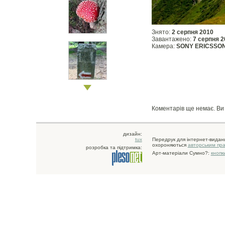
Знято:
2 серпня 2010
Завантажено:
7 серпня 2
Камера:
SONY ERICSSON
Коментарів ще немає. В
дизайн:
tux
Передрук для інтернет-видан
охороняються
авторським пр
розробка та підтримка:
Арт-матеріали Сумно?:
кнопк