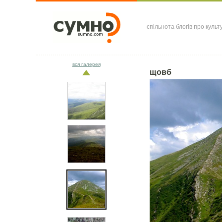
— спільнота блогів про культ
вся галерея
щовб